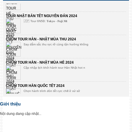
TOUR NHẬT BẢN TẾT NGUYÊN ĐÁN 2024
🇯🇵 Tour 6N5Đ: 𝐓𝐨𝐤𝐲𝐨 - 𝐅𝐮𝐣𝐢.𝐌𝐭
CHÙM TOUR HÀN - NHẬT MÙA THU 2024
Say đắm sắc thu rực rỡ cùng tận hưởng không
CHÙM TOUR HÀN - NHẬT MÙA HÈ 2024
Cập nhập lịch khởi hành tour Hàn Nhật hot n
CHÙM TOUR HÀN QUỐC TẾT 2024
Chọn hành trình đón tết cực chill ở xứ sở
Giới thiệu
Bùng khuyến mại tour mùa hè 2023
Mừng mùa thi qua đi, đón hè rực rỡ Golden
Nội dung đang cập nhật...
KHUYẾN MẠI TOUR HÀN NHẬT DUY NHẤT CÓ TẠI GOLDEN FLIGHT