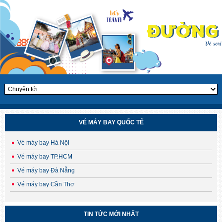
VÉ MÁY BAY QUỐC TẾ
Vé máy bay Hà Nội
Vé máy bay TP.HCM
Vé máy bay Đà Nẵng
Vé máy bay Cần Thơ
CHÙM TOUR HÈ – THU HÀN QUỐC 2025
TIN TỨC MỚI NHẤT
Săn lá vàng, chạm cỏ hồng – Ưu đãi sớm