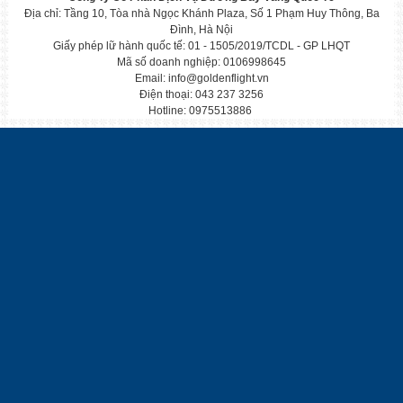
Địa chỉ: Tầng 10, Tòa nhà Ngọc Khánh Plaza, Số 1 Phạm Huy Thông, Ba
CHÙM TOUR HÀN - NHẬT MÙA THU 2024
Đình, Hà Nội
Say đắm sắc thu rực rỡ cùng tận hưởng không
Giấy phép lữ hành quốc tế: 01 - 1505/2019/TCDL - GP LHQT
Mã số doanh nghiệp: 0106998645
Email: info@goldenflight.vn
CHÙM TOUR HÀN - NHẬT MÙA HÈ 2024
Điện thoại: 043 237 3256
Cập nhập lịch khởi hành tour Hàn Nhật hot n
Hotline: 0975513886
CHÙM TOUR HÀN QUỐC TẾT 2024
Chọn hành trình đón tết cực chill ở xứ sở
Bùng khuyến mại tour mùa hè 2023
Mừng mùa thi qua đi, đón hè rực rỡ Golden
KHUYẾN MẠI TOUR HÀN NHẬT DUY NHẤT CÓ TẠI GOLDEN FLIGHT
Mua 1 được 4: Đi tour Hàn / Nhật nhận
Tour 5N4Đ SEOUL - NAMI - EVERLAND - YEOUIDO
HÀ NỘI - SEOUL-NAMI- EVERLAND – NGẮM HOA ANH ĐÀO&