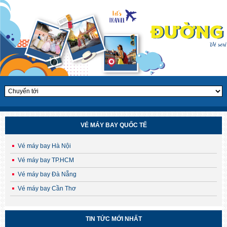
VÉ MÁY BAY QUỐC TẾ
Vé máy bay Hà Nội
Vé máy bay TP.HCM
Vé máy bay Đà Nẵng
Vé máy bay Cần Thơ
CHÙM TOUR HÈ – THU HÀN QUỐC 2025
TIN TỨC MỚI NHẤT
Săn lá vàng, chạm cỏ hồng – Ưu đãi sớm