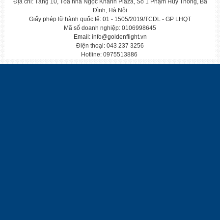
Địa chỉ: Tầng 10, Tòa nhà Ngọc Khánh Plaza, Số 1 Phạm Huy Thông, Ba
Đình, Hà Nội
Giấy phép lữ hành quốc tế: 01 - 1505/2019/TCDL - GP LHQT
CẬP NHẬP TOUR TẾT NGUYÊN ĐÁN 2023
Mã số doanh nghiệp: 0106998645
Mỗi độ Tết đến xuân về, gia đình xum vầy
Email: info@goldenflight.vn
Điện thoại: 043 237 3256
Hotline: 0975513886
TOUR HÀN QUỐC TẾT NGUYÊN ĐÁN 2023 BAY VN
TOUR HÀN QUỐC 5N4Đ BAY HÀNG KHÔNG VJ TẾT NG