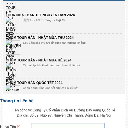
TOUR NHẬT BẢN TẾT NGUYÊN ĐÁN 2024
🇯🇵 Tour 6N5Đ: 𝐓𝐨𝐤𝐲𝐨 - 𝐅𝐮𝐣𝐢.𝐌𝐭
CHÙM TOUR HÀN - NHẬT MÙA THU 2024
Say đắm sắc thu rực rỡ cùng tận hưởng không
CHÙM TOUR HÀN - NHẬT MÙA HÈ 2024
Cập nhập lịch khởi hành tour Hàn Nhật hot n
CHÙM TOUR HÀN QUỐC TẾT 2024
Chọn hành trình đón tết cực chill ở xứ sở
Thông tin liên hệ
Bùng khuyến mại tour mùa hè 2023
Mừng mùa thi qua đi, đón hè rực rỡ Golden
Tên công ty: Công Ty Cổ Phần Dịch Vụ Đường Bay Vàng Quốc Tế
Địa chỉ: Số 69, Ngõ 97, Nguyễn Chí Thanh, Đống Đa, Hà Nội
KHUYẾN MẠI TOUR HÀN NHẬT DUY NHẤT CÓ TẠI GOLDEN FLIGHT
Họ và Tên
(*)
: