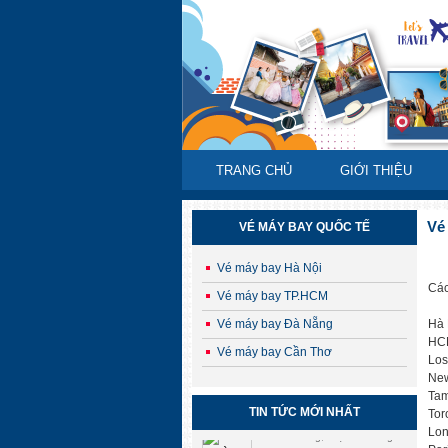
TRANG CHỦ
GIỚI THIỆU
Vé
VÉ MÁY BAY QUỐC TẾ
Vé máy bay Hà Nội
Các
Vé máy bay TP.HCM
Vé máy bay Đà Nẵng
Hà 
HCM
Vé máy bay Cần Thơ
Los
New
Tam
CHÙM TOUR HÈ – THU HÀN QUỐC
TIN TỨC MỚI NHẤT
Tor
2025
Lon
Săn lá vàng, chạm cỏ hồng –