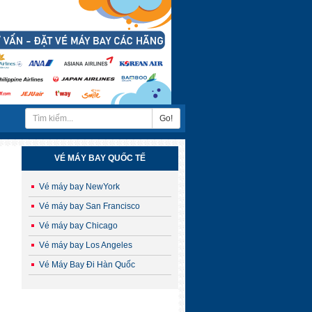
Go!
VÉ MÁY BAY QUỐC TẾ
Vé máy bay NewYork
Vé máy bay San Francisco
Vé máy bay Chicago
Vé máy bay Los Angeles
Vé Máy Bay Đi Hàn Quốc