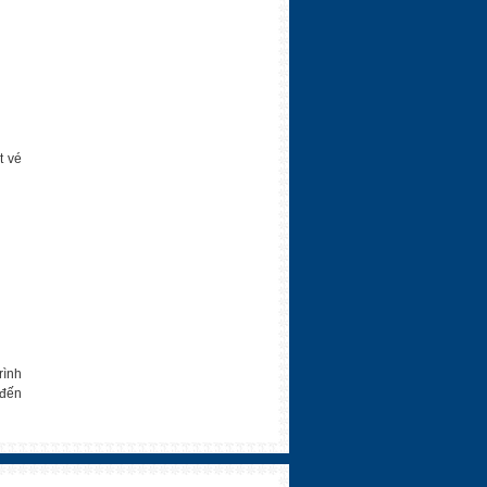
t vé
rình
 đến