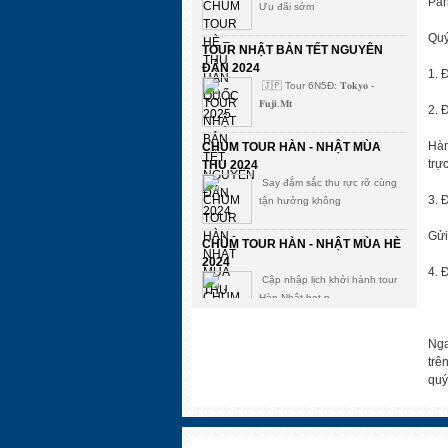
Par
Ưu đãi sớm
Quý
TOUR NHẬT BẢN TẾT NGUYÊN
ĐÁN 2024
1. 
🇯🇵 Tour 6N5Đ: 𝐓𝐨𝐤𝐲𝐨 -
𝐅𝐮𝐣𝐢.𝐌𝐭
2. 
CHÙM TOUR HÀN - NHẬT MÙA
Hàn
THU 2024
trự
Say đắm sắc thu rực rỡ cùng
tận hưởng không
3. 
Gửi
CHÙM TOUR HÀN - NHẬT MÙA HÈ
2024
4. 
Cập nhập lịch khởi hành tour
Hàn Nhật hot n
CHÙM TOUR HÀN QUỐC TẾT 2024
Nga
Chọn hành trình đón tết cực
trê
chill ở xứ sở
quý
Bùng khuyến mại tour mùa hè 2023
Mừng mùa thi qua đi, đón hè