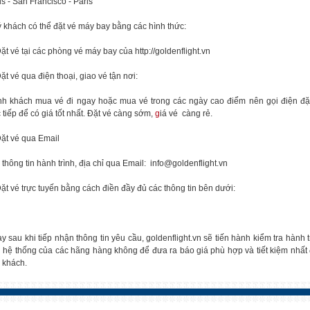
is - San Francisco - Paris
 khách có thể đặt vé máy bay bằng các hình thức:
Đặt vé tại các phòng vé máy bay của http://goldenflight.vn
Đặt vé qua điện thoại, giao vé tận nơi:
h khách mua vé đi ngay hoặc mua vé trong các ngày cao điểm nên gọi điện đặ
c tiếp để có giá tốt nhất. Đặt vé càng sớm,
g
iá vé càng rẻ.
Đặt vé qua Email
 thông tin hành trình, địa chỉ qua Email: info@goldenflight.vn
Đặt vé trực tuyến bằng cách điền đầy đủ các thông tin bên dưới:
y sau khi tiếp nhận thông tin yêu cầu, goldenflight.vn sẽ tiến hành kiểm tra hành t
n hệ thống của các hãng hàng không để đưa ra báo giá phù hợp và tiết kiệm nhất
 khách.