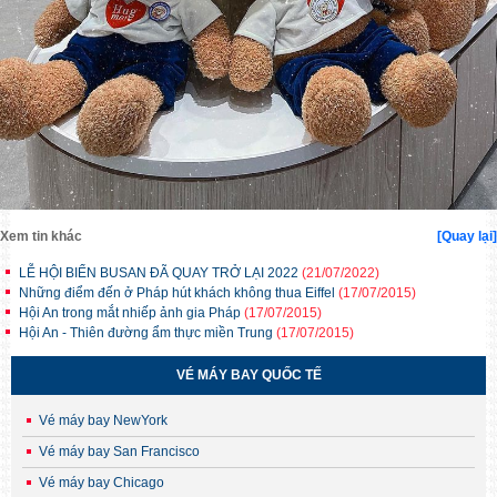
Xem tin khác
[Quay lại]
LỄ HỘI BIỂN BUSAN ĐÃ QUAY TRỞ LẠI 2022
(21/07/2022)
Những điểm đến ở Pháp hút khách không thua Eiffel
(17/07/2015)
Hội An trong mắt nhiếp ảnh gia Pháp
(17/07/2015)
Hội An - Thiên đường ẩm thực miền Trung
(17/07/2015)
VÉ MÁY BAY QUỐC TẾ
Vé máy bay NewYork
Vé máy bay San Francisco
Vé máy bay Chicago