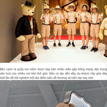
Bên cạnh là quầy lưu niệm được bày bán nhiều kiểu gấu bông mang đặc trưng
văn hoá của nhiều nơi trên thế giới. Nếu có dịp đến đây, du khách hãy ghé đây
một lần để trải nghiệm một địa điểm siêu dễ thương và hiện đại này nhé.