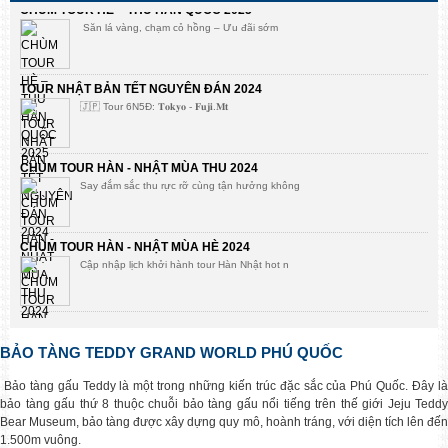
TOUR NHẬT BẢN TẾT NGUYÊN ĐÁN 2024
🇯🇵 Tour 6N5Đ: 𝐓𝐨𝐤𝐲𝐨 - 𝐅𝐮𝐣𝐢.𝐌𝐭
CHÙM TOUR HÀN - NHẬT MÙA THU 2024
Say đắm sắc thu rực rỡ cùng tận hưởng không
CHÙM TOUR HÀN - NHẬT MÙA HÈ 2024
Cập nhập lịch khởi hành tour Hàn Nhật hot n
CHÙM TOUR HÀN QUỐC TẾT 2024
Chọn hành trình đón tết cực chill ở xứ sở
BẢO TÀNG TEDDY GRAND WORLD PHÚ QUỐC
Bùng khuyến mại tour mùa hè 2023
Bảo tàng gấu Teddy là một trong những kiến trúc đặc sắc của Phú Quốc. Đây là
Mừng mùa thi qua đi, đón hè rực rỡ Golden
bảo tàng gấu thứ 8 thuộc chuỗi bảo tàng gấu nổi tiếng trên thế giới Jeju Teddy
Bear Museum, bảo tàng được xây dựng quy mô, hoành tráng, với diện tích lên đến
1.500m vuông.
KHUYẾN MẠI TOUR HÀN NHẬT DUY NHẤT CÓ TẠI GOLDEN FLIGHT