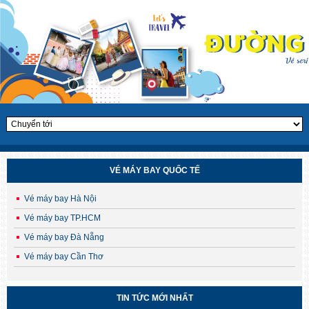
VÉ MÁY BAY QUỐC TẾ
Vé máy bay Hà Nội
Vé máy bay TP.HCM
Vé máy bay Đà Nẵng
Vé máy bay Cần Thơ
CHÙM TOUR HÈ – THU HÀN QUỐC 2025
TIN TỨC MỚI NHẤT
Săn lá vàng, chạm cỏ hồng – Ưu đãi sớm