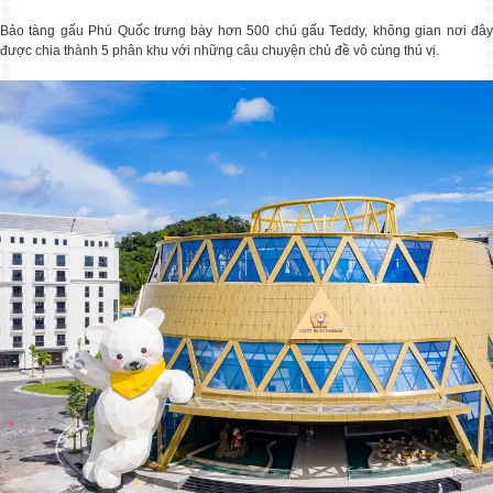
Mua 1 được 4: Đi tour Hàn / Nhật nhận
Bảo tàng gấu Phú Quốc trưng bày hơn 500 chú gấu Teddy, không gian nơi đây
được chia thành 5 phân khu với những câu chuyện chủ đề vô cùng thú vị.
Tour 5N4Đ SEOUL - NAMI - EVERLAND - YEOUIDO
HÀ NỘI - SEOUL-NAMI- EVERLAND – NGẮM HOA ANH ĐÀO&
CẬP NHẬP TOUR TẾT NGUYÊN ĐÁN 2023
Mỗi độ Tết đến xuân về, gia đình xum vầy
TOUR HÀN QUỐC TẾT NGUYÊN ĐÁN 2023 BAY VN
TOUR HÀN QUỐC 5N4Đ BAY HÀNG KHÔNG VJ TẾT NG
CHÙM TOUR HÈ – THU HÀN QUỐC 2025
Săn lá vàng, chạm cỏ hồng – Ưu đãi sớm
TOUR NHẬT BẢN TẾT NGUYÊN ĐÁN 2024
🇯🇵 Tour 6N5Đ: 𝐓𝐨𝐤𝐲𝐨 - 𝐅𝐮𝐣𝐢.𝐌𝐭