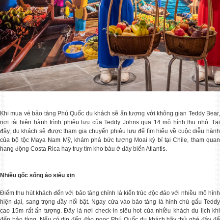
Khi mua vé bảo tàng Phú Quốc du khách sẽ ấn tượng với không gian Teddy Bear,
nơi tái hiện hành trình phiêu lưu của Teddy Johns qua 14 mô hình thu nhỏ. Tại
đây, du khách sẽ được tham gia chuyến phiêu lưu để tìm hiểu về cuộc diễu hành
của bộ tộc Maya Nam Mỹ, khám phá bức tượng Moai kỳ bí tại Chile, tham quan
hang động Costa Rica hay truy tìm kho báu ở đáy biển Atlantis.
Nhiều gốc sống ảo siêu xịn
Điểm thu hút khách đến với bảo tàng chính là kiến trúc độc đáo với nhiều mô hình
hiện đại, sang trọng đầy nổi bật. Ngay cửa vào bảo tàng là hình chú gấu Teddy
cao 15m rất ấn tượng. Đây là nơi check-in siêu hot của nhiều khách du lịch khi
đến bảo tàng. Nếu có dịp đến đảo ngọc Phú Quốc du khách hãy thử ghé đây để