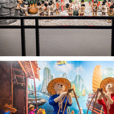
CẬP NHẬP TOUR TẾT NGUYÊN ĐÁN 2023
Mỗi độ Tết đến xuân về, gia đình xum vầy
TOUR HÀN QUỐC TẾT NGUYÊN ĐÁN 2023 BAY VN
TOUR HÀN QUỐC 5N4Đ BAY HÀNG KHÔNG VJ TẾT NG