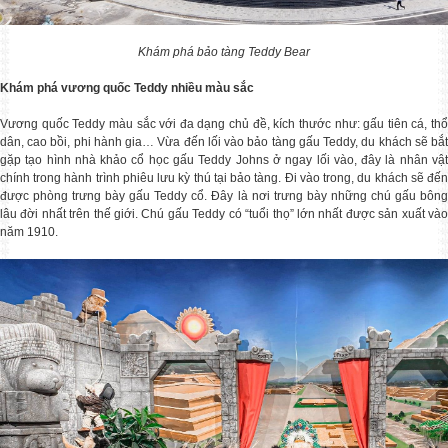
CHÙM TOUR HÀN - NHẬT MÙA THU 2024
Say đắm sắc thu rực rỡ cùng tận hưởng không
Khám phá bảo tàng Teddy Bear
Khám phá vương quốc Teddy nhiều màu sắc
CHÙM TOUR HÀN - NHẬT MÙA HÈ 2024
Cập nhập lịch khởi hành tour Hàn Nhật hot n
Vương quốc Teddy màu sắc với đa dạng chủ đề, kích thước như: gấu tiên cá, thổ
dân, cao bồi, phi hành gia… Vừa đến lối vào bảo tàng gấu Teddy, du khách sẽ bắt
gặp tạo hình nhà khảo cổ học gấu Teddy Johns ở ngay lối vào, đây là nhân vật
chính trong hành trình phiêu lưu kỳ thú tại bảo tàng. Đi vào trong, du khách sẽ đến
CHÙM TOUR HÀN QUỐC TẾT 2024
được phòng trưng bày gấu Teddy cổ. Đây là nơi trưng bày những chú gấu bông
Chọn hành trình đón tết cực chill ở xứ sở
lâu đời nhất trên thế giới. Chú gấu Teddy có “tuổi thọ” lớn nhất được sản xuất vào
năm 1910.
Bùng khuyến mại tour mùa hè 2023
Mừng mùa thi qua đi, đón hè rực rỡ Golden
KHUYẾN MẠI TOUR HÀN NHẬT DUY NHẤT CÓ TẠI GOLDEN FLIGHT
Mua 1 được 4: Đi tour Hàn / Nhật nhận
Tour 5N4Đ SEOUL - NAMI - EVERLAND - YEOUIDO
HÀ NỘI - SEOUL-NAMI- EVERLAND – NGẮM HOA ANH ĐÀO&