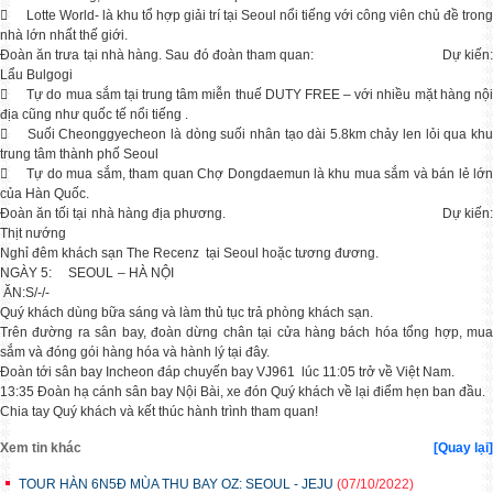

Lotte World- là khu tổ hợp giải trí tại Seoul nổi tiếng với công viên chủ đề trong
nhà lớn nhất thế giới.
CẬP NHẬP TOUR TẾT NGUYÊN ĐÁN 2023
Đoàn ăn trưa tại nhà hàng. Sau đó đoàn tham quan: Dự kiến:
Mỗi độ Tết đến xuân về, gia đình xum vầy
Lẩu Bulgogi

Tự do mua sắm tại trung tâm miễn thuế DUTY FREE – với nhiều mặt hàng nộ
địa cũng như quốc tế nổi tiếng .
TOUR HÀN QUỐC TẾT NGUYÊN ĐÁN 2023 BAY VN

Suối Cheonggyecheon là dòng suối nhân tạo dài 5.8km chảy len lỏi qua kh
trung tâm thành phố Seoul
TOUR HÀN QUỐC 5N4Đ BAY HÀNG KHÔNG VJ TẾT NG

Tự do mua sắm, tham quan Chợ Dongdaemun là khu mua sắm và bán lẻ lớn
của Hàn Quốc.
Đoàn ăn tối tại nhà hàng địa phương. Dự kiến:
Thịt nướng
Nghỉ đêm khách sạn The Recenz tại Seoul hoặc tương đương.
NGÀY 5: SEOUL – HÀ NỘI
ĂN:S/-/-
Quý khách dùng bữa sáng và làm thủ tục trả phòng khách sạn.
Trên đường ra sân bay, đoàn dừng chân tại cửa hàng bách hóa tổng hợp, mua
sắm và đóng gói hàng hóa và hành lý tại đây.
Đoàn tới sân bay Incheon đáp chuyến bay VJ961 lúc 11:05 trở về Việt Nam.
13:35 Đoàn hạ cánh sân bay Nội Bài, xe đón Quý khách về lại điểm hẹn ban đầu.
Chia tay Quý khách và kết thúc hành trình tham quan!
Xem tin khác
[Quay lại]
TOUR HÀN 6N5Đ MÙA THU BAY OZ: SEOUL - JEJU
(07/10/2022)