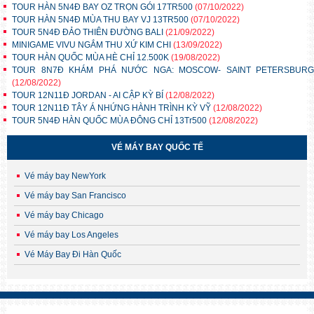
TOUR HÀN 5N4Đ BAY OZ TRỌN GÓI 17TR500
(07/10/2022)
TOUR HÀN 5N4Đ MÙA THU BAY VJ 13TR500
(07/10/2022)
TOUR 5N4Đ ĐẢO THIÊN ĐƯỜNG BALI
(21/09/2022)
MINIGAME VIVU NGẮM THU XỨ KIM CHI
(13/09/2022)
TOUR HÀN QUỐC MÙA HÈ CHỈ 12.500K
(19/08/2022)
TOUR 8N7Đ KHÁM PHÁ NƯỚC NGA: MOSCOW- SAINT PETERSBURG
(12/08/2022)
TOUR 12N11Đ JORDAN - AI CẬP KỲ BÍ
(12/08/2022)
TOUR 12N11Đ TÂY Á NHỨNG HÀNH TRÌNH KỲ VỸ
(12/08/2022)
TOUR 5N4Đ HÀN QUỐC MÙA ĐÔNG CHỈ 13Tr500
(12/08/2022)
VÉ MÁY BAY QUỐC TẾ
Vé máy bay NewYork
Vé máy bay San Francisco
Vé máy bay Chicago
Vé máy bay Los Angeles
Vé Máy Bay Đi Hàn Quốc