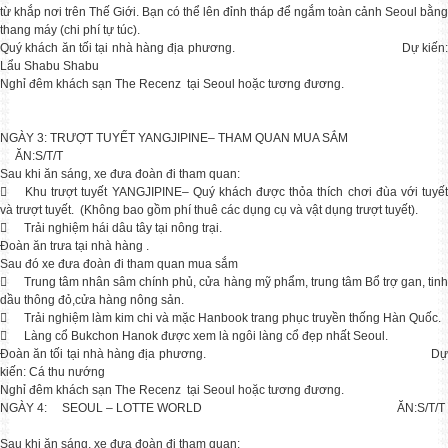
từ khắp nơi trên Thế Giới. Bạn có thể lên đỉnh tháp để ngắm toàn cảnh Seoul bằng
CHÙM TOUR HÀN - NHẬT MÙA THU 2024
thang máy (chi phí tự túc).
Say đắm sắc thu rực rỡ cùng tận hưởng không
Quý khách ăn tối tại nhà hàng địa phương. Dự kiến:
Lẩu Shabu Shabu
Nghỉ đêm khách sạn The Recenz tại Seoul hoặc tương đương.
CHÙM TOUR HÀN - NHẬT MÙA HÈ 2024
Cập nhập lịch khởi hành tour Hàn Nhật hot n
NGÀY 3: TRƯỢT TUYẾT YANGJIPINE– THAM QUAN MUA SẮM
ĂN:S/T/T
Sau khi ăn sáng, xe đưa đoàn đi tham quan:
CHÙM TOUR HÀN QUỐC TẾT 2024

Khu trượt tuyết YANGJIPINE– Quý khách được thỏa thích chơi đùa với tuyế
Chọn hành trình đón tết cực chill ở xứ sở
và trượt tuyết. (Không bao gồm phí thuê các dụng cụ và vật dụng trượt tuyết).

Trải nghiệm hái dâu tây tại nông trại.
Đoàn ăn trưa tại nhà hàng .
Bùng khuyến mại tour mùa hè 2023
Sau đó xe đưa đoàn đi tham quan mua sắm
Mừng mùa thi qua đi, đón hè rực rỡ Golden

Trung tâm nhân sâm chính phủ, cửa hàng mỹ phẩm, trung tâm Bổ trợ gan, tinh
dầu thông đỏ,cửa hàng nông sản.

Trải nghiệm làm kim chi và mặc Hanbook trang phục truyền thống Hàn Quốc.
KHUYẾN MẠI TOUR HÀN NHẬT DUY NHẤT CÓ TẠI GOLDEN FLIGHT

Làng cổ Bukchon Hanok được xem là ngôi làng cổ đẹp nhất Seoul.
Mua 1 được 4: Đi tour Hàn / Nhật nhận
Đoàn ăn tối tại nhà hàng địa phương. Dự
kiến: Cá thu nướng
Nghỉ đêm khách sạn The Recenz tại Seoul hoặc tương đương.
NGÀY 4: SEOUL – LOTTE WORLD ĂN:S/T/T
Tour 5N4Đ SEOUL - NAMI - EVERLAND - YEOUIDO
HÀ NỘI - SEOUL-NAMI- EVERLAND – NGẮM HOA ANH ĐÀO&
Sau khi ăn sáng, xe đưa đoàn đi tham quan: