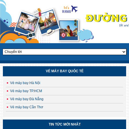
VÉ MÁY BAY QUỐC TẾ
Vé máy bay Hà Nội
Vé máy bay TP.HCM
Vé máy bay Đà Nẵng
Vé máy bay Cần Thơ
CHÙM TOUR HÈ – THU HÀN QUỐC 2025
Săn lá vàng, chạm cỏ hồng – Ưu đãi sớm
TIN TỨC MỚI NHẤT