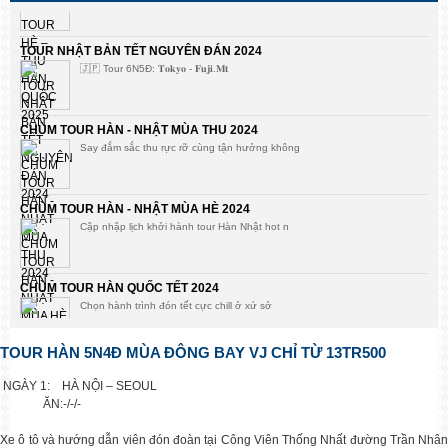
TOUR NHẬT BẢN TẾT NGUYÊN ĐÁN 2024
🇯🇵 Tour 6N5Đ: 𝐓𝐨𝐤𝐲𝐨 - 𝐅𝐮𝐣𝐢.𝐌𝐭
CHÙM TOUR HÀN - NHẬT MÙA THU 2024
Say đắm sắc thu rực rỡ cùng tận hưởng không
CHÙM TOUR HÀN - NHẬT MÙA HÈ 2024
Cập nhập lịch khởi hành tour Hàn Nhật hot n
CHÙM TOUR HÀN QUỐC TẾT 2024
Chọn hành trình đón tết cực chill ở xứ sở
TOUR HÀN 5N4Đ MÙA ĐÔNG BAY VJ CHỈ TỪ 13TR500
Bùng khuyến mại tour mùa hè 2023
Mừng mùa thi qua đi, đón hè rực rỡ Golden
NGÀY 1: HÀ NỘI – SEOUL
ĂN:-/-/-
KHUYẾN MẠI TOUR HÀN NHẬT DUY NHẤT CÓ TẠI GOLDEN FLIGHT
Xe ô tô và hướng dẫn viên đón đoàn tại Công Viên Thống Nhất đường Trần Nhân