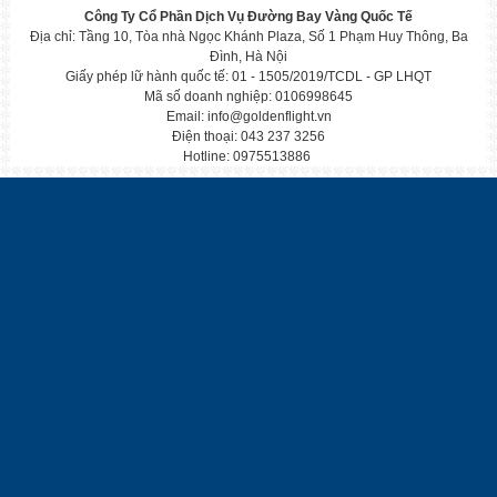
Công Ty Cổ Phần Dịch Vụ Đường Bay Vàng Quốc Tế
Địa chỉ: Tầng 10, Tòa nhà Ngọc Khánh Plaza, Số 1 Phạm Huy Thông, Ba
Đình, Hà Nội
Giấy phép lữ hành quốc tế: 01 - 1505/2019/TCDL - GP LHQT
Mã số doanh nghiệp: 0106998645
Email: info@goldenflight.vn
Điện thoại: 043 237 3256
Hotline: 0975513886