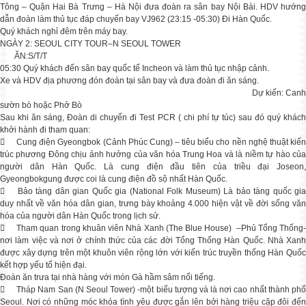
Mua 1 được 4: Đi tour Hàn / Nhật nhận
Tông – Quận Hai Bà Trưng – Hà Nội đưa đoàn ra sân bay Nội Bài. HDV hướng
dẫn đoàn làm thủ tục đáp chuyến bay VJ962 (23:15 -05:30) Đi Hàn Quốc.
Quý khách nghỉ đêm trên máy bay.
NGÀY 2: SEOUL CITY TOUR–N SEOUL TOWER
Tour 5N4Đ SEOUL - NAMI - EVERLAND - YEOUIDO
ĂN:S/T/T
HÀ NỘI - SEOUL-NAMI- EVERLAND – NGẮM HOA ANH ĐÀO&
05:30 Quý khách đến sân bay quốc tế Incheon và làm thủ tục nhập cảnh.
Xe và HDV địa phương đón đoàn tại sân bay và đưa đoàn đi ăn sáng.
Dự kiến: Canh
CẬP NHẬP TOUR TẾT NGUYÊN ĐÁN 2023
sườn bò hoặc Phở Bò
Mỗi độ Tết đến xuân về, gia đình xum vầy
Sau khi ăn sáng, Đoàn di chuyển đi Test PCR ( chi phí tự túc) sau đó quý khách
khởi hành đi tham quan:

Cung điện Gyeongbok (Cảnh Phúc Cung) – tiêu biểu cho nền nghệ thuật kiế
trúc phương Đông chịu ảnh hưởng của văn hóa Trung Hoa và là niềm tự hào của
TOUR HÀN QUỐC TẾT NGUYÊN ĐÁN 2023 BAY VN
người dân Hàn Quốc. Là cung điện đầu tiên của triều đại Joseon,
TOUR HÀN QUỐC 5N4Đ BAY HÀNG KHÔNG VJ TẾT NG
Gyeongbokgung được coi là cung điện đồ sộ nhất Hàn Quốc.

Bảo tàng dân gian Quốc gia (National Folk Museum) Là bảo tàng quốc gia
duy nhất về văn hóa dân gian, trưng bày khoảng 4.000 hiện vật về đời sống văn
CHÙM TOUR HÈ – THU HÀN QUỐC 2025
hóa của người dân Hàn Quốc trong lịch sử.
Săn lá vàng, chạm cỏ hồng – Ưu đãi sớm

Tham quan trong khuân viên Nhà Xanh (The Blue House) –Phủ Tổng Thống
nơi làm việc và nơi ở chính thức của các đời Tổng Thống Hàn Quốc. Nhà Xanh
được xây dựng trên một khuôn viên rộng lớn với kiến trúc truyền thống Hàn Quốc
TOUR NHẬT BẢN TẾT NGUYÊN ĐÁN 2024
kết hợp yếu tố hiện đại.
🇯🇵 Tour 6N5Đ: 𝐓𝐨𝐤𝐲𝐨 - 𝐅𝐮𝐣𝐢.𝐌𝐭
Đoàn ăn trưa tại nhà hàng với món Gà hầm sâm nổi tiếng.

Tháp Nam San (N Seoul Tower) -một biểu tượng và là nơi cao nhất thành phố
Seoul. Nơi có những móc khóa tình yêu được gắn lên bởi hàng triệu cặp đôi đến