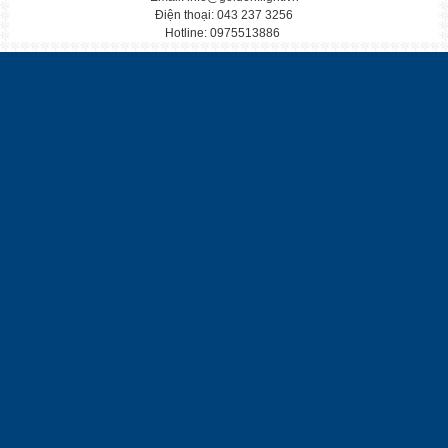
Điện thoại: 043 237 3256
Hotline: 0975513886
CẬP NHẬP TOUR TẾT NGUYÊN ĐÁN 2023
Mỗi độ Tết đến xuân về, gia đình xum vầy
TOUR HÀN QUỐC TẾT NGUYÊN ĐÁN 2023 BAY VN
TOUR HÀN QUỐC 5N4Đ BAY HÀNG KHÔNG VJ TẾT NG