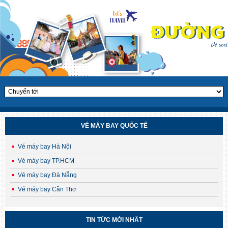
VÉ MÁY BAY QUỐC TẾ
Vé máy bay Hà Nội
Vé máy bay TP.HCM
Vé máy bay Đà Nẵng
Vé máy bay Cần Thơ
CHÙM TOUR HÈ – THU HÀN QUỐC 2025
TIN TỨC MỚI NHẤT
Săn lá vàng, chạm cỏ hồng – Ưu đãi sớm