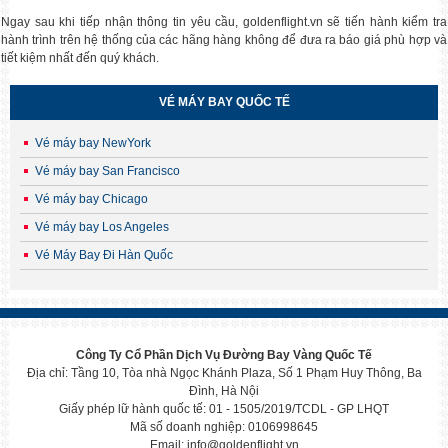
CHÙM TOUR HÀN - NHẬT MÙA THU 2024
Ngay sau khi tiếp nhận thông tin yêu cầu, goldenflight.vn sẽ tiến hành kiểm tra
hành trình trên hệ thống của các hãng hàng không để đưa ra báo giá phù hợp và
Say đắm sắc thu rực rỡ cùng tận hưởng không
tiết kiệm nhất đến quý khách.
CHÙM TOUR HÀN - NHẬT MÙA HÈ 2024
VÉ MÁY BAY QUỐC TẾ
Cập nhập lịch khởi hành tour Hàn Nhật hot n
Vé máy bay NewYork
Vé máy bay San Francisco
CHÙM TOUR HÀN QUỐC TẾT 2024
Chọn hành trình đón tết cực chill ở xứ sở
Vé máy bay Chicago
Vé máy bay Los Angeles
Vé Máy Bay Đi Hàn Quốc
Bùng khuyến mại tour mùa hè 2023
Mừng mùa thi qua đi, đón hè rực rỡ Golden
KHUYẾN MẠI TOUR HÀN NHẬT DUY NHẤT CÓ TẠI GOLDEN FLIGHT
Công Ty Cổ Phần Dịch Vụ Đường Bay Vàng Quốc Tế
Mua 1 được 4: Đi tour Hàn / Nhật nhận
Địa chỉ: Tầng 10, Tòa nhà Ngọc Khánh Plaza, Số 1 Phạm Huy Thông, Ba
Đình, Hà Nội
Giấy phép lữ hành quốc tế: 01 - 1505/2019/TCDL - GP LHQT
Tour 5N4Đ SEOUL - NAMI - EVERLAND - YEOUIDO
Mã số doanh nghiệp: 0106998645
HÀ NỘI - SEOUL-NAMI- EVERLAND – NGẮM HOA ANH ĐÀO&
Email: info@goldenflight.vn