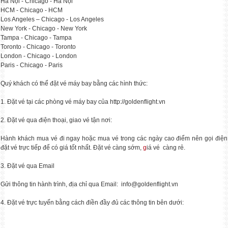
Hà Nội - Chicago - Hà Nội
Mua 1 được 4: Đi tour Hàn / Nhật nhận
HCM - Chicago - HCM
Los Angeles – Chicago - Los Angeles
New York - Chicago - New York
Tampa - Chicago - Tampa
Tour 5N4Đ SEOUL - NAMI - EVERLAND - YEOUIDO
Toronto - Chicago - Toronto
HÀ NỘI - SEOUL-NAMI- EVERLAND – NGẮM HOA ANH ĐÀO&
London - Chicago - London
Paris - Chicago - Paris
CẬP NHẬP TOUR TẾT NGUYÊN ĐÁN 2023
Quý khách có thể đặt vé máy bay bằng các hình thức:
Mỗi độ Tết đến xuân về, gia đình xum vầy
1. Đặt vé tại các phòng vé máy bay của http://goldenflight.vn
TOUR HÀN QUỐC TẾT NGUYÊN ĐÁN 2023 BAY VN
2. Đặt vé qua điện thoại, giao vé tận nơi:
TOUR HÀN QUỐC 5N4Đ BAY HÀNG KHÔNG VJ TẾT NG
Hành khách mua vé đi ngay hoặc mua vé trong các ngày cao điểm nên gọi điện
đặt vé trực tiếp để có giá tốt nhất. Đặt vé càng sớm,
g
iá vé càng rẻ.
CHÙM TOUR HÈ – THU HÀN QUỐC 2025
3. Đặt vé qua Email
Săn lá vàng, chạm cỏ hồng – Ưu đãi sớm
Gửi thông tin hành trình, địa chỉ qua Email: info@goldenflight.vn
TOUR NHẬT BẢN TẾT NGUYÊN ĐÁN 2024
4. Đặt vé trực tuyến bằng cách điền đầy đủ các thông tin bên dưới:
🇯🇵 Tour 6N5Đ: 𝐓𝐨𝐤𝐲𝐨 - 𝐅𝐮𝐣𝐢.𝐌𝐭