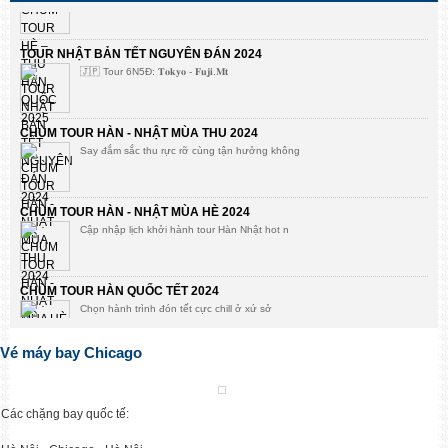
TOUR NHẬT BẢN TẾT NGUYÊN ĐÁN 2024
🇯🇵 Tour 6N5Đ: 𝐓𝐨𝐤𝐲𝐨 - 𝐅𝐮𝐣𝐢.𝐌𝐭
CHÙM TOUR HÀN - NHẬT MÙA THU 2024
Say đắm sắc thu rực rỡ cùng tận hưởng không
CHÙM TOUR HÀN - NHẬT MÙA HÈ 2024
Cập nhập lịch khởi hành tour Hàn Nhật hot n
CHÙM TOUR HÀN QUỐC TẾT 2024
Chọn hành trình đón tết cực chill ở xứ sở
Vé máy bay Chicago
Bùng khuyến mại tour mùa hè 2023
Mừng mùa thi qua đi, đón hè rực rỡ Golden
Các chặng bay quốc tế:
KHUYẾN MẠI TOUR HÀN NHẬT DUY NHẤT CÓ TẠI GOLDEN FLIGHT